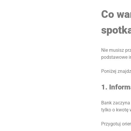
Co wa
spotk
Nie musisz pr
podstawowe in
Poniżej znajdz
1. Infor
Bank zaczyna a
tylko o kwotę 
Przygotuj orie