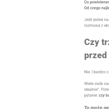
Co powiniene
Od czego najl
Jeśli jesteś 
rozmowa z eks
Czy t
przed
Nie. I bardzo c
Wiele osób za
idealnie”. Po
pytanie:
czy b
To może ge