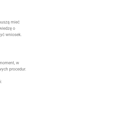
 muszą mieć
wiedzę o
żyć wniosek.
 moment, w
wych procedur.
ń: