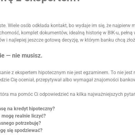
te. Wiele osób odkłada kontakt, bo wydaje im się, że najpierw
chomość, komplet dokumentów, idealną historię w BIK-u, pełną 
w i najlepiej jeszcze gotową decyzję, w którym banku chcą zło
ie — nie musisz.
kanie z ekspertem hipotecznym nie jest egzaminem. To nie jest
ędzie Cię oceniał, przepytywał albo wymagał znajomości banko
tóra ma pomóc Ci odpowiedzieć na kilka najważniejszych pyta
sę na kredyt hipoteczny?
 mogę realnie liczyć?
asnego potrzebuję?
ogę się spodziewać?