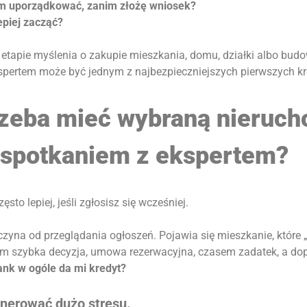
m uporządkować, zanim złożę wniosek?
epiej zacząć?
na etapie myślenia o zakupie mieszkania, domu, działki albo bu
pertem może być jednym z najbezpieczniejszych pierwszych k
rzeba mieć wybraną nieruc
 spotkaniem z ekspertem?
zęsto lepiej, jeśli zgłosisz się wcześniej.
czyna od przeglądania ogłoszeń. Pojawia się mieszkanie, które
tem szybka decyzja, umowa rezerwacyjna, czasem zadatek, a dop
ank w ogóle da mi kredyt?
nerować dużo stresu.