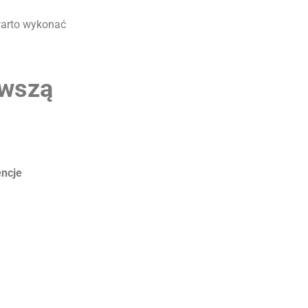
warto wykonać
rwszą
encje