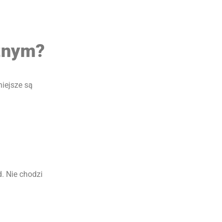
znym?
iejsze są
. Nie chodzi
.