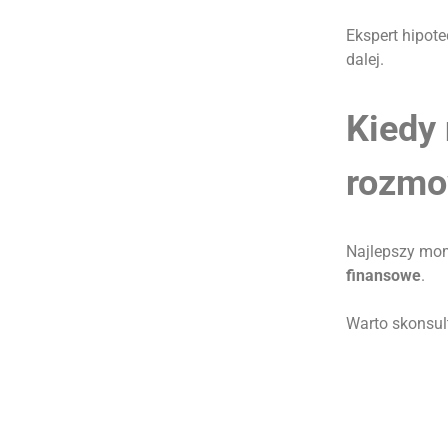
Ekspert hipot
dalej.
Kiedy 
rozm
Najlepszy mo
finansowe
.
Warto skonsult