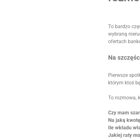
To bardzo częs
wybraną nieru
ofertach bankó
Na szczęśc
Pierwsze spot
którym ktoś b
To rozmowa, k
Czy mam szan
Na jaką kwotę
Ile wkładu wł
Jakiej raty m