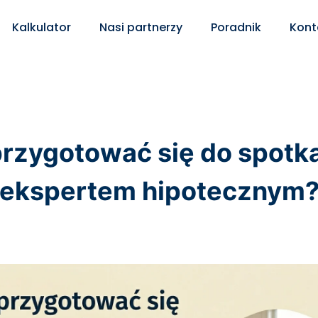
Kalkulator
Nasi partnerzy
Poradnik
Kont
Na co chcesz przeznaczyć kredyt?
przygotować się do spotka
ieszkania
innym banku
ekspertem hipotecznym