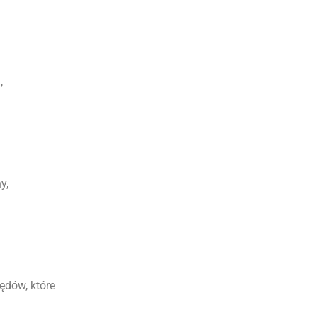
,
y,
ędów, które