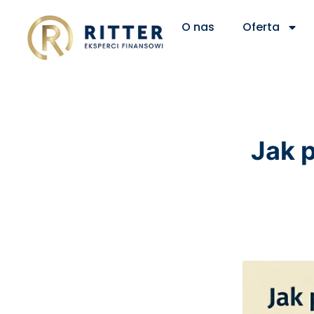
O nas
Oferta
Jak 
Zakup domu lub m
Zakup samochodu
Spłata kredytu w 