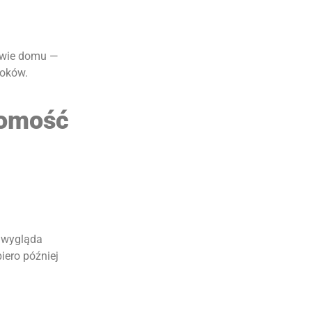
dowie domu —
roków.
homość
 „wygląda
iero później