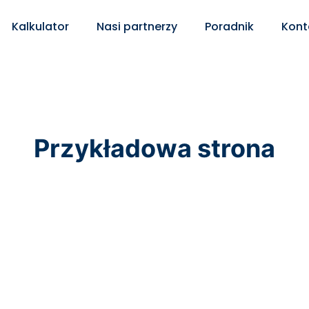
Kalkulator
Nasi partnerzy
Poradnik
Kont
Na co chcesz przeznaczyć kredyt?
Przykładowa strona
ieszkania
innym banku